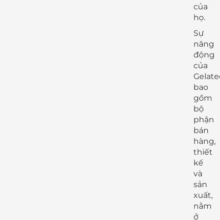
của
họ.
Sự
năng
động
của
Gelate
bao
gồm
bộ
phận
bán
hàng,
thiết
kế
và
sản
xuất,
nằm
ở