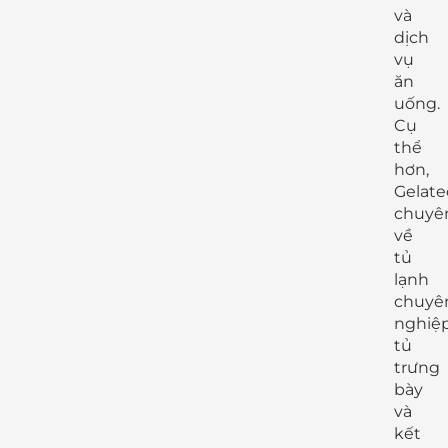
và
dịch
vụ
ăn
uống.
Cụ
thể
hơn,
Gelate
chuyê
về
tủ
lạnh
chuyê
nghiệp
tủ
trưng
bày
và
kết