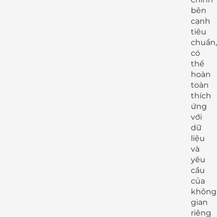
bên
cạnh
tiêu
chuẩn,
có
thể
hoàn
toàn
thích
ứng
với
dữ
liệu
và
yêu
cầu
của
không
gian
riêng