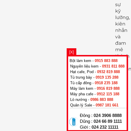
sự
kỹ
lưỡng,
kiên
nhẫn
và
đam
mê
[X]
thành
Bột làm kem -
0915 883 888
công.
Nguyên liệu kem -
0931 811 888
Nguồ
Hạt cafe, Pod -
0932 819 888
nhân
Tủ trưng bày -
0919 135 288
lực
Tủ cấp đông -
0918 235 188
của
Máy làm kem -
0916 819 888
công
Máy pha cafe -
0912 115 188
Lò nướng -
0986 883 888
ty
Quản lý Sale -
0987 181 661
được
đào
Đông :
024 3906 8888
tạo
Dũng :
024 66 89 1111
và
Giới :
024 232 11111