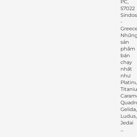
PC,
57022
Sindos
-
Greece
Nhữn
sản
phẩm
bán
chạy
nhất
như
Platin
Titani
Carame
Quadro
Gelida,
Ludus,
Jedai
...