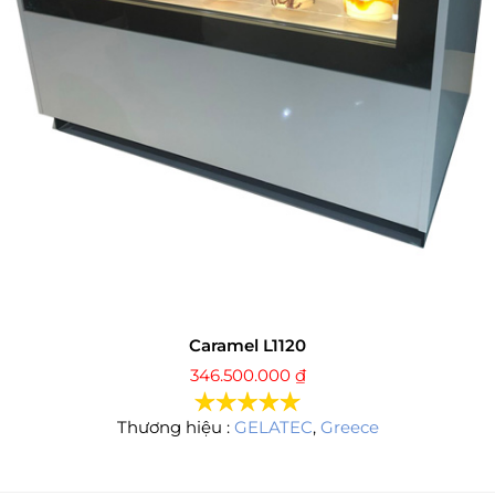
Caramel L1120
346.500.000
₫
Thương hiệu :
GELATEC
,
Greece