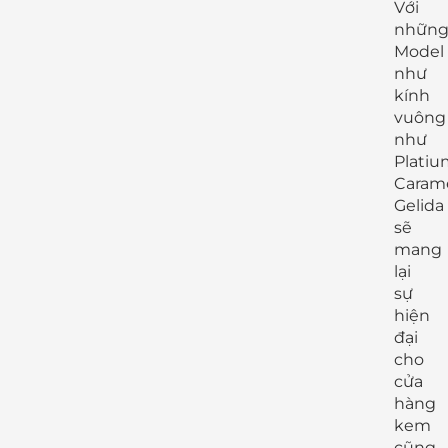
Với
nhữn
Model
như
kính
vuông
như
Platiu
Carame
Gelida
sẽ
mang
lại
sự
hiện
đại
cho
cửa
hàng
kem
cũng