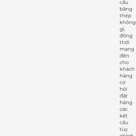
cấu
bằng
thép
không
gỉ,
đồng
thời
mang
đến
cho
khách
hàng
cơ
hội
đặt
hàng
các
kết
cấu
tùy
chỉnh