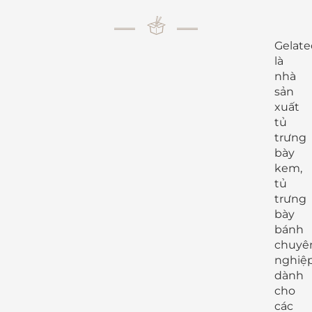
Gelate
là
nhà
sản
xuất
tủ
trưng
bày
kem,
tủ
trưng
bày
bánh
chuyê
nghiệ
dành
cho
các