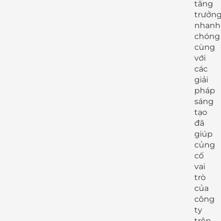
tăng
trưởn
nhanh
chóng
cùng
với
các
giải
pháp
sáng
tạo
đã
giúp
củng
cố
vai
trò
của
công
ty
trên