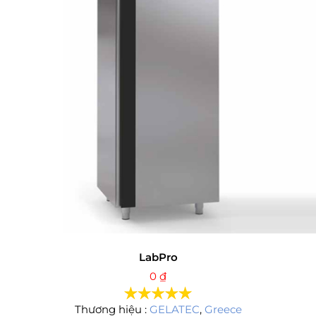
LabPro
0
₫
Thương hiệu :
GELATEC
,
Greece