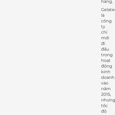
hàng.
Gelate
là
công
ty
chỉ
mới
đi
đầu
trong
hoạt
động
kinh
doanh
vào
năm
2015,
nhưn
tốc
độ