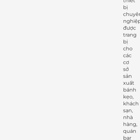
thiết
bị
chuyê
nghiệ
được
trang
bị
cho
các
cơ
sở
sản
xuất
bánh
kẹo,
khách
sạn,
nhà
hàng,
quán
bar