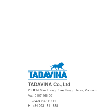
TADAVINA Co.,Ltd
26LK14 Mau Luong, Kien Hung, Hanoi, Vietnam
Vat: 0107 466 001
T: +8424 232 11111
H: +84 0931 811 888