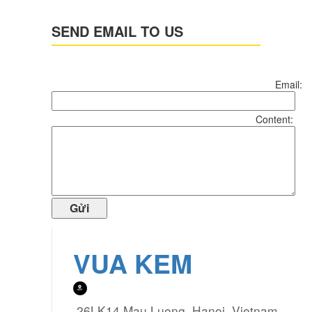
SEND EMAIL TO US
Email:
Content:
VUA KEM
26LK14 Mau Luong, Hanoi, Vietnam