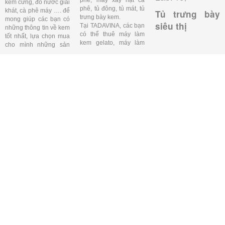
phê, máy xay hạt cà
kem cứng, đồ nước giải
phê, tủ đông, tủ mát, tủ
khát, cà phê máy …. để
Tủ trưng bày
trưng bày kem.
mong giúp các bạn có
siêu thị
Tại TADAVINA, các bạn
những thông tin về kem
có thể thuê máy làm
tốt nhất, lựa chọn mua
kem gelato, máy làm
cho mình những sản