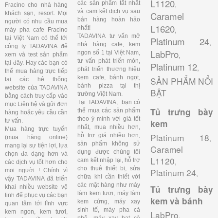
L1120
các sản phẩm tất nhất
,
Fracino cho nhà hàng
và cam kết dịch vụ sau
khách sạn, resort. Mọi
Caramel
bán hàng hoàn hảo
người có nhu cầu mua
L1620
nhất!
,
máy pha cafe Fracino
TADAVINA tư vấn mở
tại Việt Nam có thể tới
Platinum 24
,
nhà hàng cafe, kem
công ty TADAVINA để
LabPro
ngon số 1 tại Việt Nam,
,
xem và test sản phẩm
tư vấn phát triển món,
tại đây. Hay các bạn có
Platinum 12
,
phát triển thương hiệu
thể mua hàng trực tiếp
kem cafe, bánh ngọt,
SẢN PHẨM NỔI
tại các hệ thống
bánh pizza tại thị
website của TADAVINA
BẬT
trường Việt Nam.
bằng cách truy cấp vào
Tại TADAVINA, bạn có
mục Liên hệ và gửi đơn
Tủ trưng bày
thể mua các sản phẩm
hàng hoặc yêu cầu cần
theo ý mình với giá tốt
tư vấn.
kem
nhất, mua nhiều hơn,
Mua hàng trực tuyến
Platinum 18
hỗ trợ giá nhiều hơn,
,
(mua hàng online)
sản phẩm không sử
mang lại sự tiện lợi, lựa
Caramel
dụng được chúng tôi
chọn đa dạng hơn và
L1120
cam kết nhập lại, hỗ trợ
,
các dịch vụ tốt hơn cho
cho thuê thiết bị, sửa
Platinum 24
mọi người ! Chính vì
,
chữa khi cần thiết với
vậy TADAVINA đã triển
các mặt hàng như máy
khai nhiều website vệ
Tủ trưng bày
làm kem tươi, máy làm
tinh để phục vụ các bạn
kem và bánh
kem cứng, máy xay
quan tâm tới lĩnh vực
sinh tố, máy pha cà
kem ngon, kem tươi,
LabPro
,