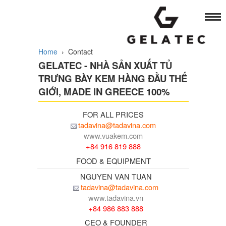
Home
›
Contact
GELATEC - NHÀ SẢN XUẤT TỦ
TRƯNG BÀY KEM HÀNG ĐẦU THẾ
GIỚI, MADE IN GREECE 100%
FOR ALL PRICES
tadavina@tadavina.com
www.vuakem.com
+84 916 819 888
FOOD & EQUIPMENT
NGUYEN VAN TUAN
tadavina@tadavina.com
www.tadavina.vn
+84 986 883 888
CEO & FOUNDER