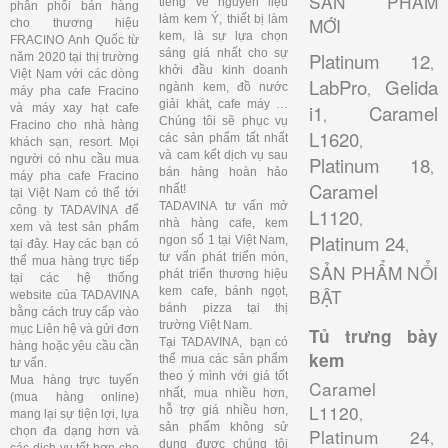
SẢN PHẨM
tiếng về nguyên liệu
phân phối bán hàng
làm kem Ý, thiết bị làm
MỚI
cho thương hiệu
kem, là sự lựa chọn
FRACINO Anh Quốc từ
sáng giá nhất cho sự
Platinum 12
năm 2020 tại thị trường
,
khởi đầu kinh doanh
Việt Nam với các dòng
LabPro
Gelida
,
ngành kem, đồ nước
máy pha cafe Fracino
giải khát, cafe máy …
i1
Caramel
và máy xay hạt cafe
,
Chúng tôi sẽ phục vụ
Fracino cho nhà hàng
L1620
các sản phẩm tất nhất
,
khách sạn, resort. Mọi
và cam kết dịch vụ sau
người có nhu cầu mua
Platinum 18
,
bán hàng hoàn hảo
máy pha cafe Fracino
Caramel
nhất!
tại Việt Nam có thể tới
TADAVINA tư vấn mở
công ty TADAVINA để
L1120
,
nhà hàng cafe, kem
xem và test sản phẩm
Platinum 24
ngon số 1 tại Việt Nam,
,
tại đây. Hay các bạn có
tư vấn phát triển món,
thể mua hàng trực tiếp
SẢN PHẨM NỔI
phát triển thương hiệu
tại các hệ thống
kem cafe, bánh ngọt,
BẬT
website của TADAVINA
bánh pizza tại thị
bằng cách truy cấp vào
trường Việt Nam.
mục Liên hệ và gửi đơn
Tủ trưng bày
Tại TADAVINA, bạn có
hàng hoặc yêu cầu cần
kem
thể mua các sản phẩm
tư vấn.
theo ý mình với giá tốt
Mua hàng trực tuyến
Caramel
nhất, mua nhiều hơn,
(mua hàng online)
L1120
hỗ trợ giá nhiều hơn,
,
mang lại sự tiện lợi, lựa
sản phẩm không sử
chọn đa dạng hơn và
Platinum 24
,
dụng được chúng tôi