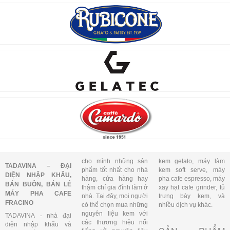
cho mình những sản
kem gelato, máy làm
TADAVINA – ĐẠI
phẩm tốt nhất cho nhà
kem soft serve, máy
DIỆN NHẬP KHẨU,
hàng, cửa hàng hay
pha cafe espresso, máy
BÁN BUÔN, BÁN LẺ
thậm chí gia đình làm ở
xay hạt cafe grinder, tủ
MÁY PHA CAFE
nhà. Tại đây, mọi người
trưng bày kem, và
FRACINO
có thể chọn mua những
nhiều dịch vụ khác.
nguyên liệu kem với
TADAVINA - nhà đại
các thương hiệu nổi
diện nhập khẩu và