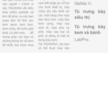
các dịch vụ tốt hơn cho
Gelida i1
,
cam kết nhập lại, hỗ trợ
mọi người ! Chính vì
cho thuê thiết bị, sửa
vậy TADAVINA đã triển
Tủ trưng bày
chữa khi cần thiết với
khai nhiều website vệ
các mặt hàng như máy
siêu thị
tinh để phục vụ các bạn
làm kem tươi, máy làm
quan tâm tới lĩnh vực
kem cứng, máy xay
kem ngon, kem tươi,
Tủ trưng bày
sinh tố, máy pha cà
kem cứng, đồ nước giải
kem và bánh
phê, máy xay hạt cà
khát, cà phê máy …. để
phê, tủ đông, tủ mát, tủ
mong giúp các bạn có
LabPro
,
trưng bày kem.
những thông tin về kem
Tại TADAVINA, các bạn
tốt nhất, lựa chọn mua
có thể thuê máy làm